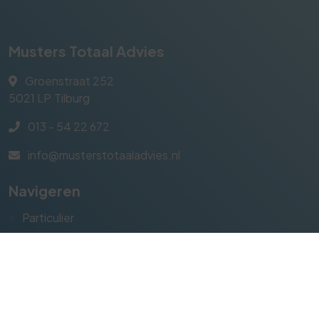
Musters Totaal Advies
Groenstraat 252
5021 LP
Tilburg
013 - 54 22 672
info@musterstotaaladvies.nl
Navigeren
Particulier
Zakelijk
Leven & Risico
Direct regelen