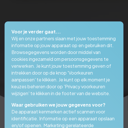
Voor je verder gaat...
Wij en onze partners slaan met jouw toestemming
informatie op jouw apparaat op en gebruiken dit.
Browsegegevens worden door middel van
cookies ingezameld om persoonsgegevens te
verwerken. Je kunt jouw toestemming geven of
intrekken door op de knop 'Voorkeuren
aanpassen' te klikken. Je kunt op elk moment je
keuzes beheren door op 'Privacy voorkeuren
wijzigen' te klikken in de footer van de website.
Waar gebruiken we jouw gegevens voor?
De apparaat kenmerken actief scannen voor
identificatie. Informatie op een apparaat opslaan
en/of openen. Marketing gerelateerde