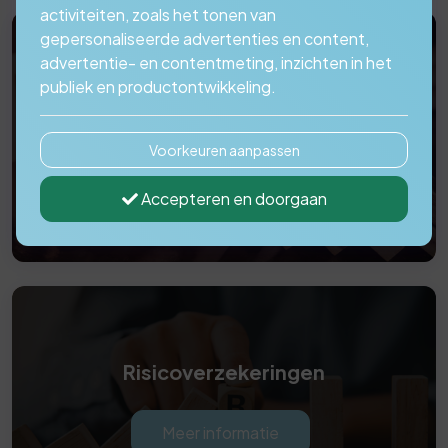
activiteiten, zoals het tonen van
gepersonaliseerde advertenties en content,
advertentie- en contentmeting, inzichten in het
publiek en productontwikkeling.
Levensverzekeringen
Voorkeuren aanpassen
Meer informatie
Accepteren en doorgaan
Risicoverzekeringen
Meer informatie