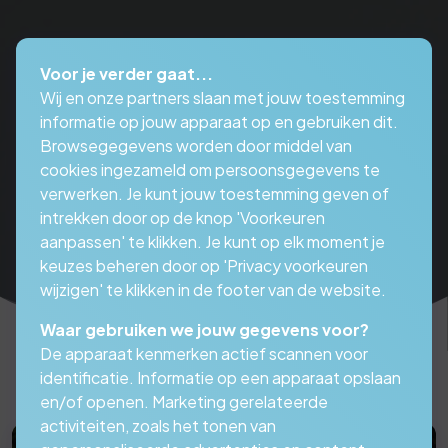
Voor je verder gaat...
Wij en onze partners slaan met jouw toestemming
informatie op jouw apparaat op en gebruiken dit.
Browsegegevens worden door middel van
cookies ingezameld om persoonsgegevens te
verwerken. Je kunt jouw toestemming geven of
intrekken door op de knop 'Voorkeuren
aanpassen' te klikken. Je kunt op elk moment je
keuzes beheren door op 'Privacy voorkeuren
wijzigen' te klikken in de footer van de website.
Waar gebruiken we jouw gegevens voor?
De apparaat kenmerken actief scannen voor
identificatie. Informatie op een apparaat opslaan
en/of openen. Marketing gerelateerde
activiteiten, zoals het tonen van