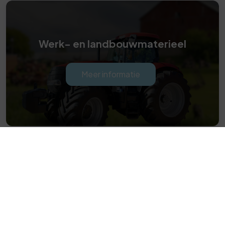
Werk- en landbouwmaterieel
Meer informatie
Musters Totaal Advies