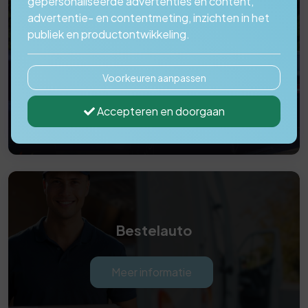
gepersonaliseerde advertenties en content,
advertentie- en contentmeting, inzichten in het
publiek en productontwikkeling.
Autoverzekering (zakelijk)
Voorkeuren aanpassen
Meer informatie
Accepteren en doorgaan
Bestelauto
Meer informatie