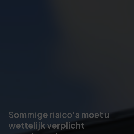
Sommige risico's moet u
wettelijk verplicht