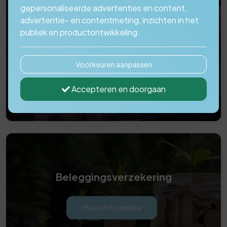
gepersonaliseerde advertenties en content,
advertentie- en contentmeting, inzichten in het
publiek en productontwikkeling.
Kapitaalverzekering
Voorkeuren aanpassen
Meer informatie
Accepteren en doorgaan
Beleggingsverzekering
Meer informatie