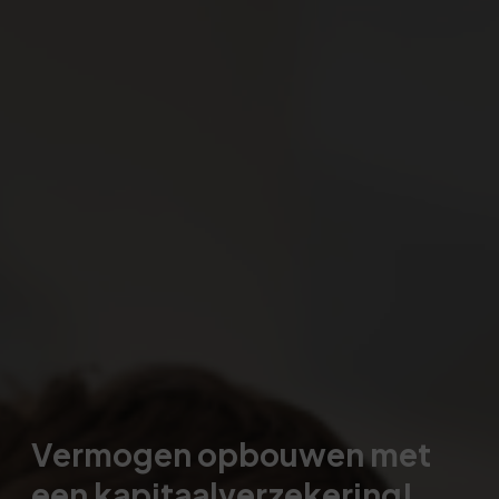
Vermogen opbouwen met
een kapitaalverzekering!