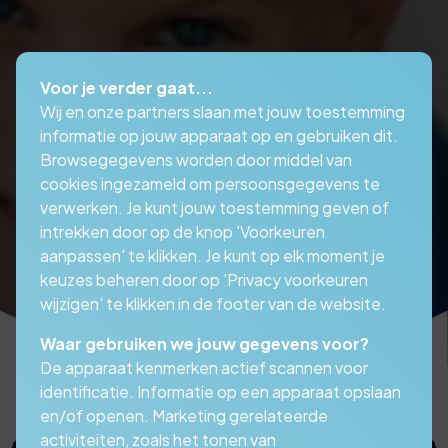
Voor je verder gaat...
Wij en onze partners slaan met jouw toestemming
informatie op jouw apparaat op en gebruiken dit.
Browsegegevens worden door middel van
cookies ingezameld om persoonsgegevens te
verwerken. Je kunt jouw toestemming geven of
intrekken door op de knop 'Voorkeuren
aanpassen' te klikken. Je kunt op elk moment je
keuzes beheren door op 'Privacy voorkeuren
wijzigen' te klikken in de footer van de website.
Waar gebruiken we jouw gegevens voor?
De apparaat kenmerken actief scannen voor
identificatie. Informatie op een apparaat opslaan
en/of openen. Marketing gerelateerde
activiteiten, zoals het tonen van